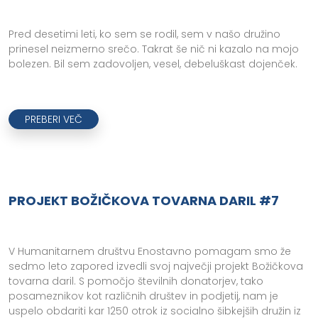
Pred desetimi leti, ko sem se rodil, sem v našo družino
prinesel neizmerno srečo. Takrat še nič ni kazalo na mojo
bolezen. Bil sem zadovoljen, vesel, debeluškast dojenček.
PREBERI VEČ
PROJEKT BOŽIČKOVA TOVARNA DARIL #7
V Humanitarnem društvu Enostavno pomagam smo že
sedmo leto zapored izvedli svoj največji projekt Božičkova
tovarna daril. S pomočjo številnih donatorjev, tako
posameznikov kot različnih društev in podjetij, nam je
uspelo obdariti kar 1250 otrok iz socialno šibkejših družin iz