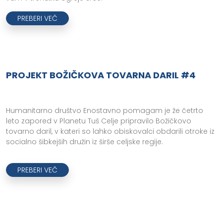
PREBERI VEČ
PROJEKT BOŽIČKOVA TOVARNA DARIL #4
Humanitarno društvo Enostavno pomagam je že četrto
leto zapored v Planetu Tuš Celje pripravilo Božičkovo
tovarno daril, v kateri so lahko obiskovalci obdarili otroke iz
socialno šibkejših družin iz širše celjske regije.
PREBERI VEČ