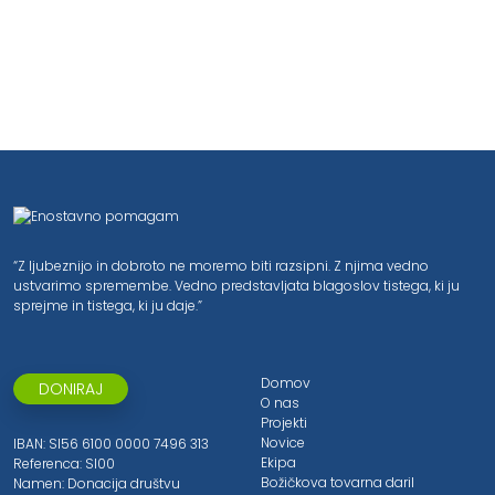
“Z ljubeznijo in dobroto ne moremo biti razsipni. Z njima vedno
ustvarimo spremembe. Vedno predstavljata blagoslov tistega, ki ju
sprejme in tistega, ki ju daje.”
Domov
DONIRAJ
O nas
Projekti
Novice
IBAN: SI56 6100 0000 7496 313
Ekipa
Referenca: SI00
Božičkova tovarna daril
Namen: Donacija društvu