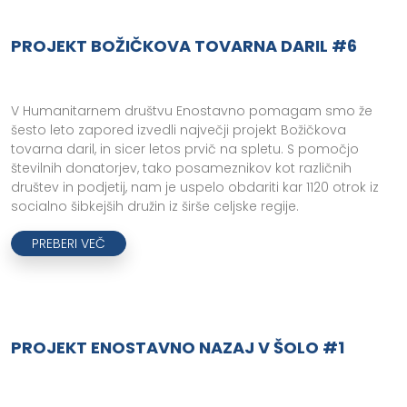
PROJEKT BOŽIČKOVA TOVARNA DARIL #6
V Humanitarnem društvu Enostavno pomagam smo že
šesto leto zapored izvedli največji projekt Božičkova
tovarna daril, in sicer letos prvič na spletu. S pomočjo
številnih donatorjev, tako posameznikov kot različnih
društev in podjetij, nam je uspelo obdariti kar 1120 otrok iz
socialno šibkejših družin iz širše celjske regije.
PREBERI VEČ
PROJEKT ENOSTAVNO NAZAJ V ŠOLO #1