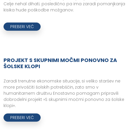
Celje nehal dihati; posledično pa ima zaradi pomanjkanja
kisika hude poškodbe možganov.
PREBERI VEČ
PROJEKT S SKUPNIMI MOČMI PONOVNO ZA
ŠOLSKE KLOPI
Zaradi trenutne ekonomske situacije, si veliko staršev ne
more privoščiti šolskih potrebščin, zato smo v
humanitarnem društvu Enostavno pomagam pripravili
dobrodelni projekt »S skupnimi močmi ponovno za šolske
klopi«.
PREBERI VEČ