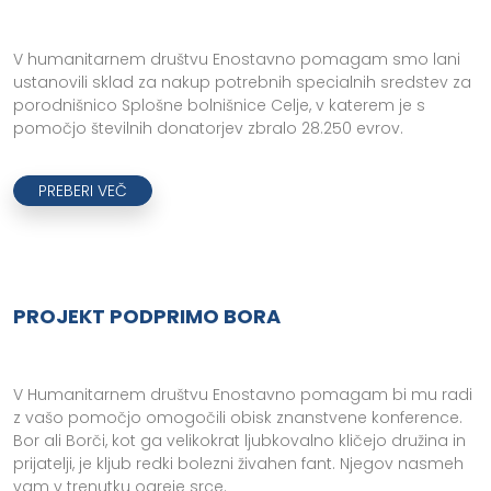
V humanitarnem društvu Enostavno pomagam smo lani
ustanovili sklad za nakup potrebnih specialnih sredstev za
porodnišnico Splošne bolnišnice Celje, v katerem je s
pomočjo številnih donatorjev zbralo 28.250 evrov.
PREBERI VEČ
PROJEKT PODPRIMO BORA
V Humanitarnem društvu Enostavno pomagam bi mu radi
z vašo pomočjo omogočili obisk znanstvene konference.
Bor ali Borči, kot ga velikokrat ljubkovalno kličejo družina in
prijatelji, je kljub redki bolezni živahen fant. Njegov nasmeh
vam v trenutku ogreje srce.