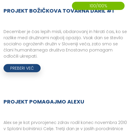
100/100%
PROJEKT BOŽIČKOVA TOVARNA DARIL #1
December je čas lepih misli, obdarovanj in hkrati čas, ko se
razlike med družinami najbolj opazijo. Vsak dan se število
socialno ogroženih družin v Sloveniji veča, zato smo se
člani humanitarnega društva Enostavno pomagam
odločili ukrepati.
PREBERI VEČ
PROJEKT POMAGAJMO ALEXU
Alex se je kot prvorojenec zdrav rodil konec novembra 2010
v Splošni bolnišnici Celje. Tretji dan je v jaslih porodnišnice