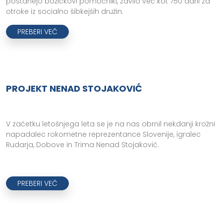
postanejo božičkovi pomočniki, zavilo več kot 750 daril za
otroke iz socialno šibkejših družin.
PREBERI VEČ
PROJEKT NENAD STOJAKOVIĆ
V začetku letošnjega leta se je na nas obrnil nekdanji krožni
napadalec rokometne reprezentance Slovenije, igralec
Rudarja, Dobove in Trima Nenad Stojaković.
PREBERI VEČ