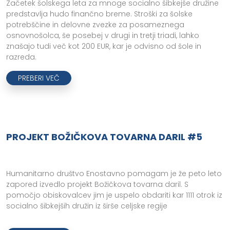
Začetek šolskega leta za mnoge socialno šibkejše družine
predstavlja hudo finančno breme. Stroški za šolske
potrebščine in delovne zvezke za posameznega
osnovnošolca, še posebej v drugi in tretji triadi, lahko
znašajo tudi več kot 200 EUR, kar je odvisno od šole in
razreda.
PREBERI VEČ
PROJEKT BOŽIČKOVA TOVARNA DARIL #5
Humanitarno društvo Enostavno pomagam je že peto leto
zapored izvedlo projekt Božičkova tovarna daril. S
pomočjo obiskovalcev jim je uspelo obdariti kar 1111 otrok iz
socialno šibkejših družin iz širše celjske regije