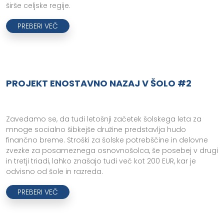
širše celjske regije.
PREBERI VEČ
PROJEKT ENOSTAVNO NAZAJ V ŠOLO #2
Zavedamo se, da tudi letošnji začetek šolskega leta za
mnoge socialno šibkejše družine predstavlja hudo
finančno breme. Stroški za šolske potrebščine in delovne
zvezke za posameznega osnovnošolca, še posebej v drugi
in tretji triadi, lahko znašajo tudi več kot 200 EUR, kar je
odvisno od šole in razreda.
PREBERI VEČ