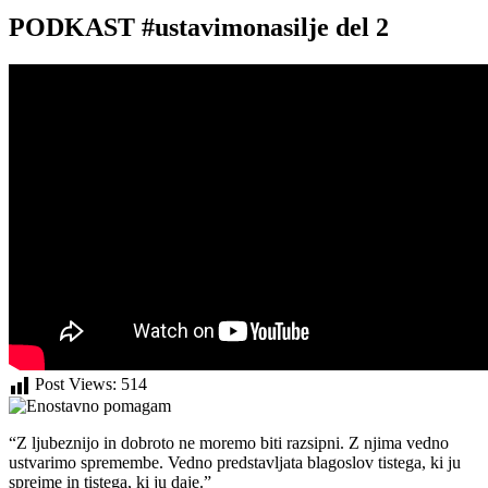
PODKAST #ustavimonasilje del 2
Post Views:
514
“Z ljubeznijo in dobroto ne moremo biti razsipni. Z njima vedno
ustvarimo spremembe. Vedno predstavljata blagoslov tistega, ki ju
sprejme in tistega, ki ju daje.”