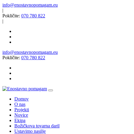
info@enostavnopomagam.eu
|
Pokličite:
070 780 822
|
info@enostavnopomagam.eu
Pokličite:
070 780 822
Domov
O nas
Projekti
Novice
Ekipa
Božičkova tovarna daril
Ustavimo nasilje