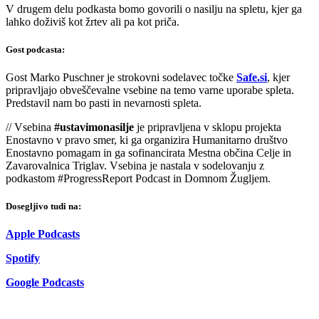
V drugem delu podkasta bomo govorili o nasilju na spletu, kjer ga
lahko doživiš kot žrtev ali pa kot priča.
Gost podcasta:
Gost Marko Puschner je strokovni sodelavec točke
Safe.si
, kjer
pripravljajo obveščevalne vsebine na temo varne uporabe spleta.
Predstavil nam bo pasti in nevarnosti spleta.
// Vsebina
#ustavimonasilje
je pripravljena v sklopu projekta
Enostavno v pravo smer, ki ga organizira Humanitarno društvo
Enostavno pomagam in ga sofinancirata Mestna občina Celje in
Zavarovalnica Triglav. Vsebina je nastala v sodelovanju z
podkastom #ProgressReport Podcast in Domnom Žugljem.
Dosegljivo tudi na:
Apple Podcasts
Spotify
Google Podcasts