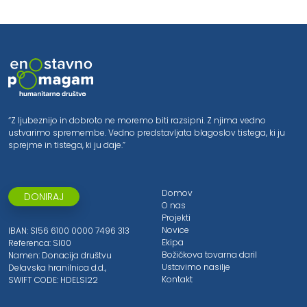
“Z ljubeznijo in dobroto ne moremo biti razsipni. Z njima vedno
ustvarimo spremembe. Vedno predstavljata blagoslov tistega, ki ju
sprejme in tistega, ki ju daje.”
Domov
DONIRAJ
O nas
Projekti
Novice
IBAN: SI56 6100 0000 7496 313
Ekipa
Referenca: SI00
Božičkova tovarna daril
Namen: Donacija društvu
Ustavimo nasilje
Delavska hranilnica d.d.,
Kontakt
SWIFT CODE: HDELSI22