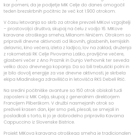
kar pomeni, da je podjetje MIK Celje do danes omogočil
teden brezskrbnih počitnic že več kot 1.900 otrokom.
V času letovanja so skrb za otroke prevzeli MIKovi vzgojitelji
– prostovoljci društva, skupaj na čelu z vodjo 16. MIKove
karavane otroškega smeha, Milanom Ninićem. Otrokom so
pripravili dnevne aktivnosti od likovnih, glasbenih, kemijskih
delavnic, kino večera, izleta z ladjico, lov na zaklad, druženja
z rokometaši RK Celje Pivovarna Laško, pravljične večere,
glasbeni večer z Ano Praznik in Dunjo Verhovnik ter seveda
veliko dozo dnevnega kopanja. Da so bili trebuščki polni in
je bilo dovolj energije za vse dnevne aktivnosti, je skrbela
ekipa Mladinskega zdravilišča in letovišča RKS Debeli Rtič.
Na sredini počitniške avanture so 150 otrok obiskali tudi
zaposleni iz MIK Celja, skupaj z generalnim direktorjem
Francijem Pliberškom. V družbi nasmejanih otrok so
preživeli krasen dan, kjer smo peli, plesali, se smejali in
posladkali s torto, ki jo je dobrodelno pripravila Kavarna
Cappuccino iz Slovenske Bistrice.
Projekt MIKova karavana otroškega smeha je tradicionalen