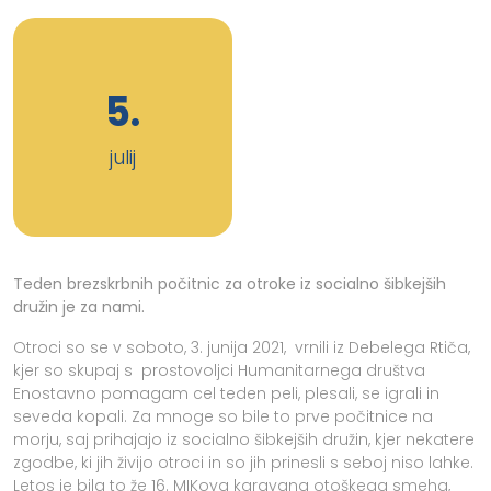
5.
julij
Teden brezskrbnih počitnic za otroke iz socialno šibkejših
družin je za nami.
Otroci so se v soboto, 3. junija 2021, vrnili iz Debelega Rtiča,
kjer so skupaj s prostovoljci Humanitarnega društva
Enostavno pomagam cel teden peli, plesali, se igrali in
seveda kopali. Za mnoge so bile to prve počitnice na
morju, saj prihajajo iz socialno šibkejših družin, kjer nekatere
zgodbe, ki jih živijo otroci in so jih prinesli s seboj niso lahke.
Letos je bila to že 16. MIKova karavana otoškega smeha,