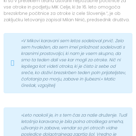
ki so v preteklem tednu ustvarili nepozabne počitnice za
vse otroke in podjetju MIK Celje, ki že 16. leto omogoča
brezskrbne počitnice za otroke iz cele Slovenije.”, je ob
zaključku letovanja zapisal Milan Ninić, predsednik društva.
»V Mikovi karavani sem letos sodeloval prvič. Zelo
sem hvaležen, da sem imel priložnost sodelovati s
krasnimi prostovoljci, ki nam je vsem skupno, da
smo ta teden dali vse kar mogli za otroke. Nič ni
lepšega kot videti otroka, ki je čisto iz sebe od
sreče, ko doživi brezskrben teden poln prijateljstev,
čofotanja po morju, zabave in ljubezni.« Matic
Grešak, vzgojitelj
»Leto naokoli je, in s tem čas za naše druženje. Tudi
letošnja karavana je bila polna otroškega smeha,
uživanja in zabave, vendar so pri otrocih vidne
posledice dolgotrajnega zaprtja šol. Vredno je