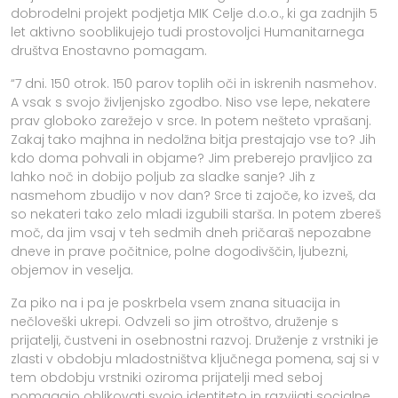
dobrodelni projekt podjetja MIK Celje d.o.o., ki ga zadnjih 5
let aktivno sooblikujejo tudi prostovoljci Humanitarnega
društva Enostavno pomagam.
“7 dni. 150 otrok. 150 parov toplih oči in iskrenih nasmehov.
A vsak s svojo življenjsko zgodbo. Niso vse lepe, nekatere
prav globoko zarežejo v srce. In potem nešteto vprašanj.
Zakaj tako majhna in nedolžna bitja prestajajo vse to? Jih
kdo doma pohvali in objame? Jim preberejo pravljico za
lahko noč in dobijo poljub za sladke sanje? Jih z
nasmehom zbudijo v nov dan? Srce ti zajoče, ko izveš, da
so nekateri tako zelo mladi izgubili starša. In potem zbereš
moč, da jim vsaj v teh sedmih dneh pričaraš nepozabne
dneve in prave počitnice, polne dogodivščin, ljubezni,
objemov in veselja.
Za piko na i pa je poskrbela vsem znana situacija in
nečloveški ukrepi. Odvzeli so jim otroštvo, druženje s
prijatelji, čustveni in osebnostni razvoj. Druženje z vrstniki je
zlasti v obdobju mladostništva ključnega pomena, saj si v
tem obdobju vrstniki oziroma prijatelji med seboj
pomagajo oblikovati svojo identiteto in razvijati socialne