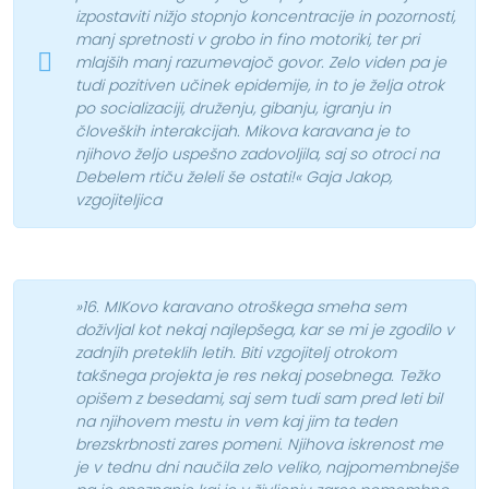
izpostaviti nižjo stopnjo koncentracije in pozornosti,
manj spretnosti v grobo in fino motoriki, ter pri
mlajših manj razumevajoč govor. Zelo viden pa je
tudi pozitiven učinek epidemije, in to je želja otrok
po socializaciji, druženju, gibanju, igranju in
človeških interakcijah. Mikova karavana je to
njihovo željo uspešno zadovoljila, saj so otroci na
Debelem rtiču želeli še ostati!«
Gaja Jakop,
vzgojiteljica
»16. MIKovo karavano otroškega smeha sem
doživljal kot nekaj najlepšega, kar se mi je zgodilo v
zadnjih preteklih letih. Biti vzgojitelj otrokom
takšnega projekta je res nekaj posebnega. Težko
opišem z besedami, saj sem tudi sam pred leti bil
na njihovem mestu in vem kaj jim ta teden
brezskrbnosti zares pomeni. Njihova iskrenost me
je v tednu dni naučila zelo veliko, najpomembnejše