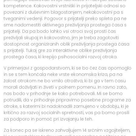
kompetence. Kakovostni vrstniški in prijateljski odnosi so
povezani z duševnim blagostanjem, nekakovostni pa s
tveganimi vedenji. Pogovor s prijatelji preko spleta pa ne
sme nadomestiti aktivnega preživljanja prostega časa s
prijatelji. Da pa bodo lahko vsi otroci svoj prosti čas
preživljali skupaj in kakovostno, jim je treba zagotoviti
dostopnost organiziranih oblik preživljanja prostega časa
s prijatelji. Tukaj gre za interaktivne oblike preživljanja
prostega časa, ki krepijo psihosocialni razvoj otroka.
V primerjavi z gospodarstvom, ki se bo čez čas opomoglo
in se s tem končala neke vrste ekonomska kriza, pa na
žalost otrokom ne bo vrnilo otroštva, ki bi ga v tem času
morali doživljati in živeti v polnem pomenu. In ravno zato,
nas bodo v prihodnje še kako potrebovali. Mi se bomo
potrudili, da v prihodnje pripravimo posebne programe za
otroke, s katerimi bi nadoknadili zamujeno v obdobju, ki je
kritično za razvoj socialnih spretnosti, vas pa bomo prosili
za podporo in pomoč pri izvajanju le teh.
Za konec pa se iskreno zahvaljujem 14 srčnim vzgojiteljem,